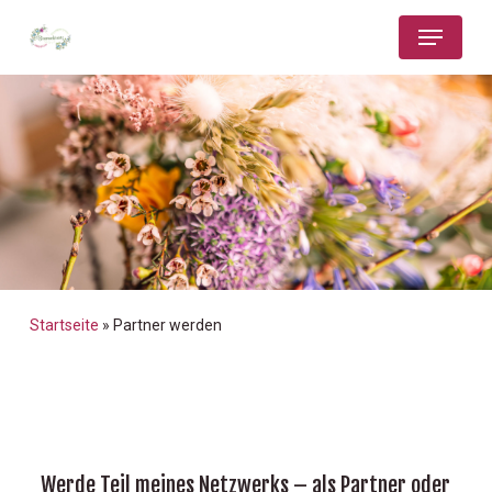
Skip
Menu
to
main
Close
content
Menu
Startseite
»
Partner werden
Werde Teil meines Netzwerks – als Partner oder