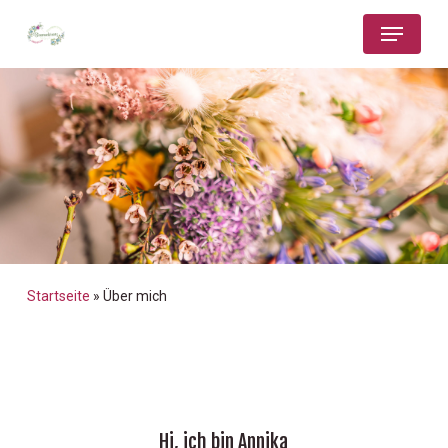
Skip
Menu
to
main
Close
content
Menu
Startseite
»
Über mich
Hi, ich bin Annika